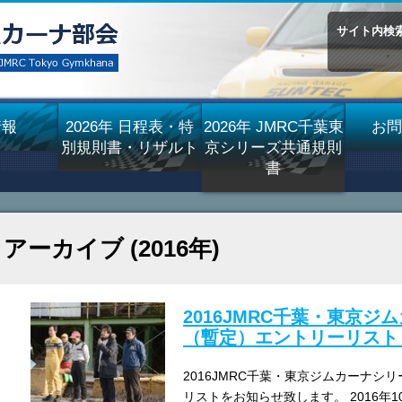
サイト内検
情報
2026年 日程表・特
2026年 JMRC千葉東
お問
別規則書・リザルト
京シリーズ共通規則
書
アーカイブ (2016年)
2016JMRC千葉・東京ジ
（暫定）エントリーリスト
2016JMRC千葉・東京ジムカーナシ
リストをお知らせ致します。 2016年