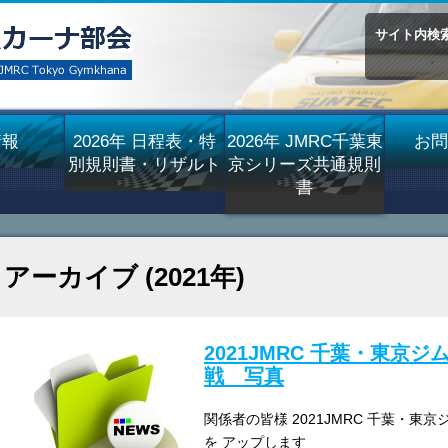
サイト内検
情報
2026年 日程表・特
2026年 JMRC千葉東
お問
別規則書・リザルト
京シリーズ共通規則
書
アーカイブ (2021年)
2021JMRC 千葉・東京
戦 写真
関係者の皆様 2021JMRC 千葉・東
を アップします