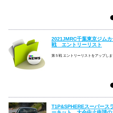
2021JMRC千葉東京ジム
戦 エントリーリスト
第５戦 エントリーリストをアップします 
T1P&SPHEREスーパース
ーキット 大会中止申請の