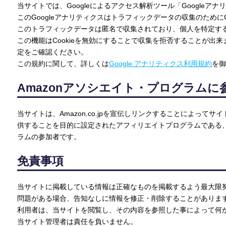
当サイトでは、Googleによるアクセス解析ツール「Googleア
このGoogleアナリティクスはトラフィックデータの収集のためにC
このトラフィックデータは匿名で収集されており、個人を特定す
この機能はCookieを無効にすることで収集を拒否することが出
定をご確認ください。
この規約に関して、詳しくは
Google アナリティクス利用規約
を御
Amazonアソシエイト・プログラム
当サイトは、Amazon.co.jpを宣伝しリンクすることによって
供することを目的に設定されたアフィリエイトプログラムである、A
ラムの参加者です。
免責事項
当サイトに掲載している情報は正確なものを掲載するよう最大限
問題がある場合、告知なしに情報を修正・削除することがありま
利用者は、当サイトを閲覧し、その内容を参照した事によって何
当サイト管理者は責任を負いません。