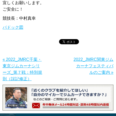
宜しくお願いします。
ご安全に！
競技長：中村真幸
パドック図
« 2022_JMRC千葉・
2022_JMRC関東ジム
東京ジムカーナシリ
カーナフェスティバ
ーズ_第７戦：特別規
ルのご案内 »
則（誤記修正）