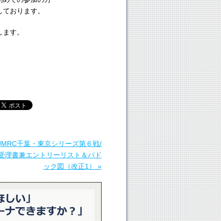
しております。
します。
JMRC千葉・東京シリーズ第６戦/
受理書兼エントリーリスト＆パド
ック図（改正1） »