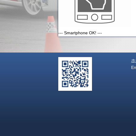
--- Smartphone OK! ---
ホ
E