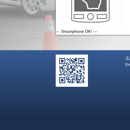
--- Smartphone OK! ---
ホ
E