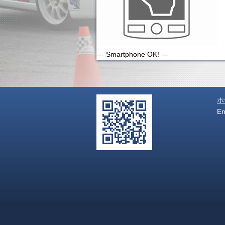
--- Smartphone OK! ---
ホ
E