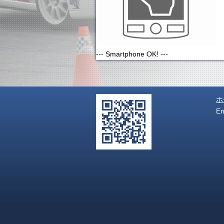
--- Smartphone OK! ---
ホ
E