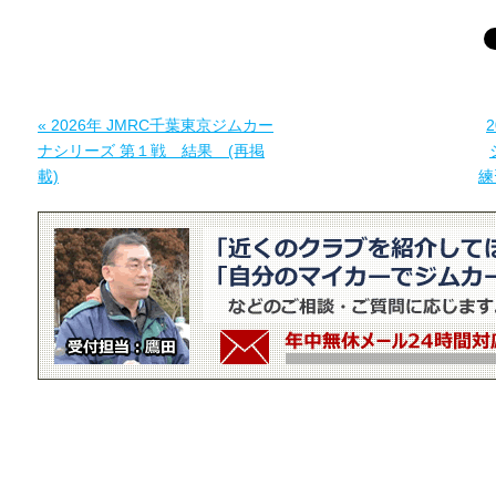
« 2026年 JMRC千葉東京ジムカー
ナシリーズ 第１戦 結果 (再掲
載)
練