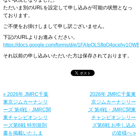
ただいま別のURLを設定して申し込みが可能の状態となっ
ております。
ご不便をお掛けしまして申し訳ございません。
下記のURLよりお進みください。
https://docs.google.com/forms/d/e/1FAIpQLSfIqO4pceh
それ以前の申し込みいただいた方は保存されております。
« 2026年 JMRC千葉
2026年 JMRC千葉東
東京ジムカーナシリ
京ジムカーナシリー
ーズ 第4戦・JMRC関
ズ 第4戦・JMRC関東
東チャンピオンシリ
チャンピオンシリー
ーズ第6戦 特別規則
ズ第6戦 お申し込み
書を掲載いたしま
の皆様へ »