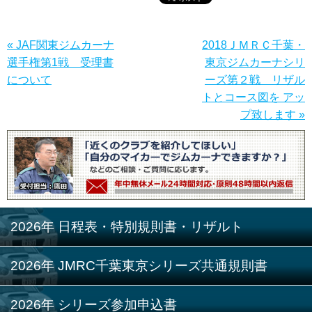
« JAF関東ジムカーナ
2018ＪＭＲＣ千葉・
選手権第1戦 受理書
東京ジムカーナシリ
について
ーズ第２戦 リザル
トとコース図を アッ
プ致します »
2026年 日程表・特別規則書・リザルト
2026年 JMRC千葉東京シリーズ共通規則書
2026年 シリーズ参加申込書