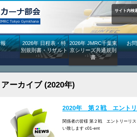
サイト内検
情報
2026年 日程表・特
2026年 JMRC千葉東
お問
別規則書・リザルト
京シリーズ共通規則
書
アーカイブ (2020年)
2020年 第２戦 エント
関係者の皆様 第２戦 エントリーリス
い致します c01-ent