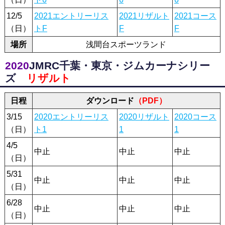
12/5
2021エントリーリス
2021リザルト
2021コース
（日）
トF
F
F
場所
浅間台スポーツランド
2020
JMRC千葉・東京・ジムカーナシリー
ズ
リザルト
日程
ダウンロード
（PDF）
3/15
2020エントリーリス
2020リザルト
2020コース
（日）
ト1
1
1
4/5
中止
中止
中止
（日）
5/31
中止
中止
中止
（日）
6/28
中止
中止
中止
（日）